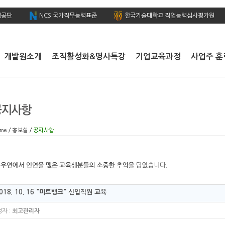
력공단
NCS 국가직무능력표준
한국기술대학교 직업능력심사평가원
개발원소개
조직활성화&명사특강
기업교육과정
사업주 훈
018. 10. 16 "미트뱅크" 신입직원 교육
자 :
최고관리자