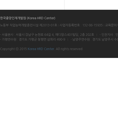
한국중앙인재개발원 (Korea HRD Center)
노동부 직업능력개발훈련시설 제2013-01호
I
사업자등록번호 : 132-86-15935
I
교육문의 대
- 서울본사 : 서울시 강남구 논현로 64길 4, 메디앙스401빌딩, 2층 202호
I
- 인천지사 : 
- 가평연수원 : 경기도 가평군 청평면 삼회리 490-9
I
- 남양주연수원 : 경기도 남양주시 수동
Copyright ⓒ 2015
Korea HRD Center.
All rights reserved.