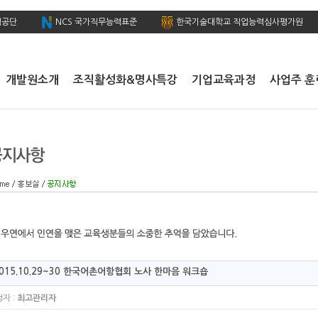
력공단
NCS 국가직무능력표준
한국기술대학교 직업능력심사평가원
개발원소개
조직활성화&명사특강
기업교육과정
사업주 훈
015.10.29~30 한국어촌어항협회 노사 한마음 워크숍
자 :
최고관리자