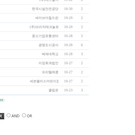
한국시설안전공단
10-30
2
세이브더칠드런
10-29
2
(주)쓰리지테크놀로지
10-29
2
중소기업유통센터
10-28
5
광명도시공사
10-28
6
배재대학교
10-28
3
이정회계법인
10-27
2
프리텔레콤
10-27
2
세븐팰리스어린이집
10-27
2
클립온
10-23
3
AND
OR