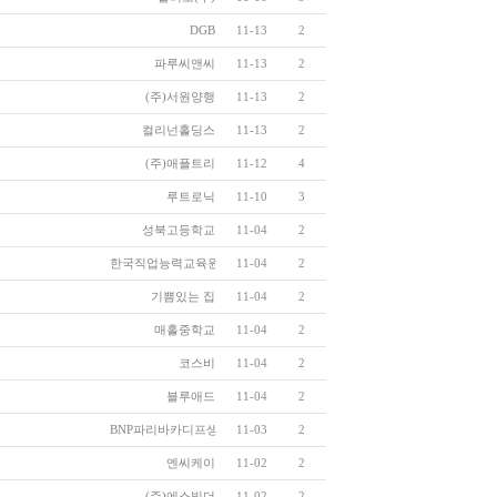
DGB
11-13
2
파루씨앤씨
11-13
2
(주)서원양행
11-13
2
컬리넌홀딩스
11-13
2
(주)애플트리
11-12
4
루트로닉
11-10
3
성북고등학교
11-04
2
한국직업능력교육원
11-04
2
기쁨있는 집
11-04
2
매홀중학교
11-04
2
코스비
11-04
2
블루애드
11-04
2
BNP파리바카디프생명
11-03
2
엔씨케이
11-02
2
(주)에스빌더
11-02
2