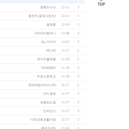
청해진수산
12-11
3
동탄역 꿈에그린프레스티지
12-11
3
일렉콤
12-10
3
(주)아티컴퍼니
12-08
3
ihq 미디어
12-01
3
메디트
11-27
2
와디즈플랫폼
11-19
2
(주)레페리
11-18
3
무원고등학교
11-18
3
엔리테일커머스(주)
11-17
2
(주) 원창
11-17
3
보람있는집
11-17
3
인피넌스
11-17
3
다온공동생활가정
11-17
3
클리오(주)
11-16
3