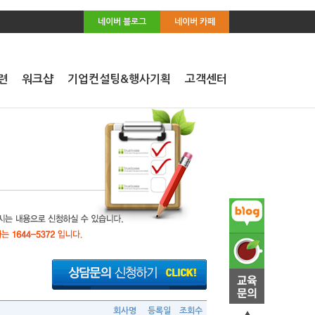
네이버 블로그
네이버 카페
련
워크샵
기업컨설팅&행사기획
고객센터
회사명
등록일
조회수