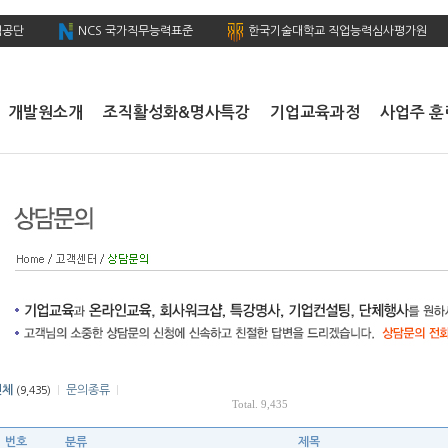
력공단
NCS 국가직무능력표준
한국기술대학교 직업능력심사평가원
개발원소개
조직활성화&명사특강
기업교육과정
사업주 훈
전체
문의종류
(9,435)
|
|
Total. 9,435
번호
분류
제목